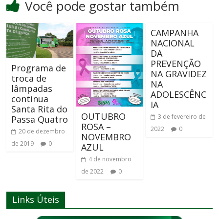
Você pode gostar também
CAMPANHA
NACIONAL
DA
PREVENÇÃO
Programa de
NA GRAVIDEZ
troca de
NA
lâmpadas
ADOLESCÊNC
continua
IA
Santa Rita do
OUTUBRO
3 de fevereiro de
Passa Quatro
ROSA –
2022
0
20 de dezembro
NOVEMBRO
de 2019
0
AZUL
4 de novembro
de 2022
0
Links Úteis