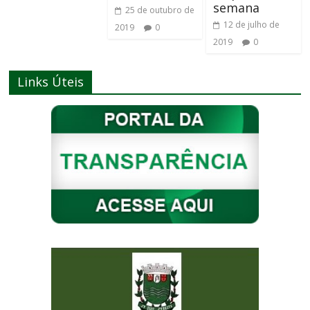
semana
25 de outubro de
12 de julho de
2019
0
2019
0
Links Úteis