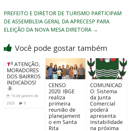
PREFEITO E DIRETOR DE TURISMO PARTICIPAM
DE ASSEMBLEIA GERAL DA APRECESP PARA
ELEIÇÃO DA NOVA MESA DIRETORA
→
Você pode gostar também
ATENÇÃO,
MORADORES
DOS BAIRROS
INDICADOS!
CENSO
COMUNICAD
2020: IBGE
O: Sistema
16 de janeiro de
realiza
da Junta
primeira
Comercial
2025
0
reunião de
poderá
planejament
apresenta
o em Santa
instabilidade
Rita
na próxima