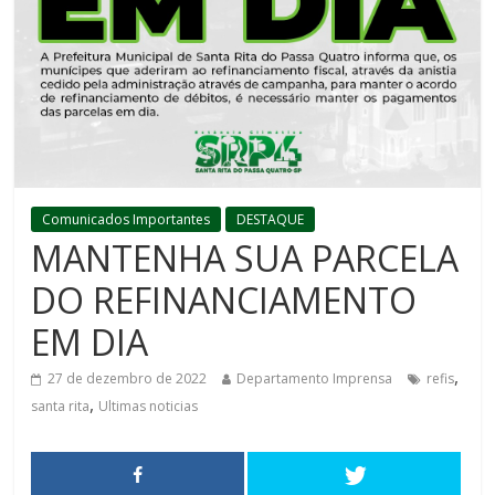
Comunicados Importantes
DESTAQUE
MANTENHA SUA PARCELA
DO REFINANCIAMENTO
EM DIA
,
27 de dezembro de 2022
Departamento Imprensa
refis
,
santa rita
Ultimas noticias