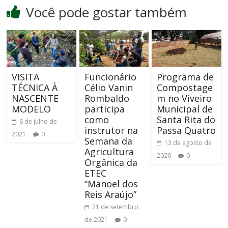
Você pode gostar também
VISITA
Funcionário
Programa de
TÉCNICA À
Célio Vanin
Compostage
NASCENTE
Rombaldo
m no Viveiro
MODELO
participa
Municipal de
como
Santa Rita do
6 de julho de
instrutor na
Passa Quatro
2021
0
Semana da
13 de agosto de
Agricultura
2020
0
Orgânica da
ETEC
“Manoel dos
Reis Araújo”
21 de setembro
de 2021
0