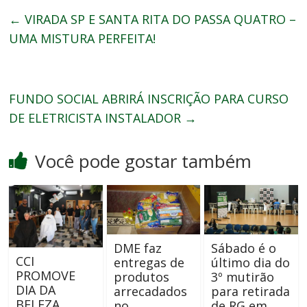
←
VIRADA SP E SANTA RITA DO PASSA QUATRO –
UMA MISTURA PERFEITA!
FUNDO SOCIAL ABRIRÁ INSCRIÇÃO PARA CURSO
DE ELETRICISTA INSTALADOR
→
Você pode gostar também
DME faz
Sábado é o
CCI
entregas de
último dia do
PROMOVE
produtos
3º mutirão
DIA DA
arrecadados
para retirada
BELEZA
no
de RG em