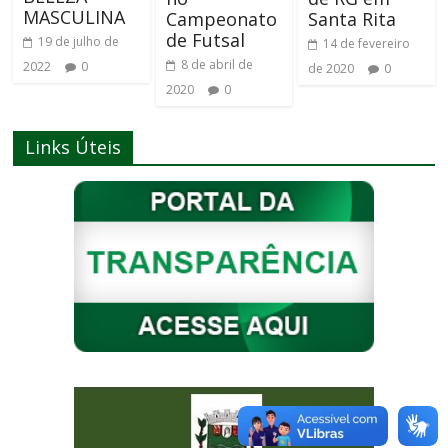
MASCULINA
Campeonato
Santa Rita
de Futsal
19 de julho de
14 de fevereiro
8 de abril de
2022
0
de 2020
0
2020
0
Links Úteis