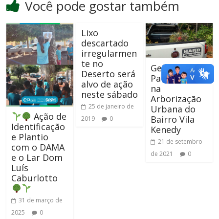
Você pode gostar também
Lixo
descartado
irregularmen
te no
Gestão
Deserto será
Participativa
alvo de ação
na
neste sábado
Arborização
25 de janeiro de
Urbana do
Ação de
Bairro Vila
2019
0
Identificação
Kenedy
e Plantio
21 de setembro
com o DAMA
de 2021
0
e o Lar Dom
Luís
Caburlotto
31 de março de
2025
0