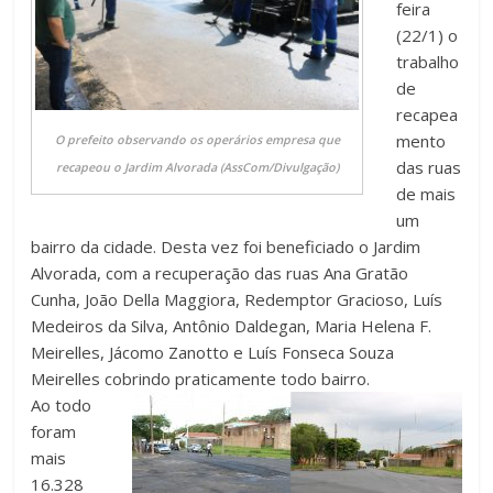
feira
(22/1) o
trabalho
de
recapea
mento
O prefeito observando os operários empresa que
das ruas
recapeou o Jardim Alvorada (AssCom/Divulgação)
de mais
um
bairro da cidade. Desta vez foi beneficiado o Jardim
Alvorada, com a recuperação das ruas Ana Gratão
Cunha, João Della Maggiora, Redemptor Gracioso, Luís
Medeiros da Silva, Antônio Daldegan, Maria Helena F.
Meirelles, Jácomo Zanotto e Luís Fonseca Souza
Meirelles cobrindo praticamente todo bairro.
Ao todo
foram
mais
16.328