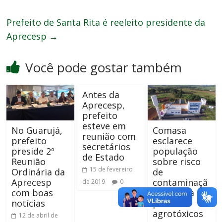
Prefeito de Santa Rita é reeleito presidente da
Aprecesp
→
Você pode gostar também
Antes da
Aprecesp,
prefeito
esteve em
No Guarujá,
Comasa
reunião com
prefeito
esclarece
secretários
preside 2º
população
de Estado
Reunião
sobre risco
15 de fevereiro
Ordinária da
de
Aprecesp
contaminaçã
de 2019
0
com boas
o da água
notícias
por
agrotóxicos
12 de abril de