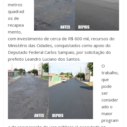
metros
quadrad
os de
recapea
mento,
com investimento de cerca de R$ 600 mil, recursos do
Ministério das Cidades, conquistados como apoio do
Deputado Federal Carlos Sampaio, por solicitação do
prefeito Leandro Luciano dos Santos.
O
trabalho,
que
pode
ser
consider
ado o
maior
program
a de recuperação de vias públicas já executado no