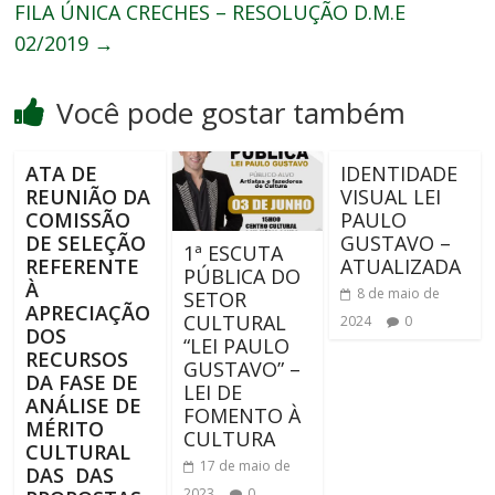
FILA ÚNICA CRECHES – RESOLUÇÃO D.M.E
02/2019
→
Você pode gostar também
ATA DE
IDENTIDADE
REUNIÃO DA
VISUAL LEI
COMISSÃO
PAULO
DE SELEÇÃO
GUSTAVO –
1ª ESCUTA
REFERENTE
ATUALIZADA
PÚBLICA DO
À
8 de maio de
SETOR
APRECIAÇÃO
CULTURAL
2024
0
DOS
“LEI PAULO
RECURSOS
GUSTAVO” –
DA FASE DE
LEI DE
ANÁLISE DE
FOMENTO À
MÉRITO
CULTURA
CULTURAL
17 de maio de
DAS DAS
2023
0