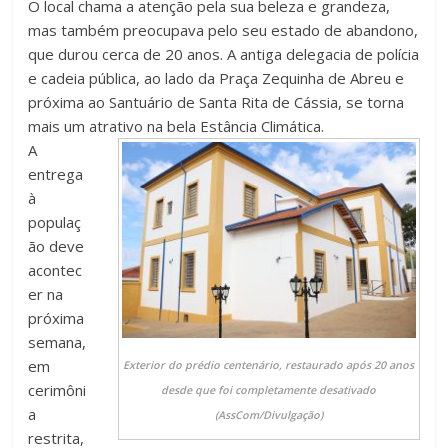
O local chama a atenção pela sua beleza e grandeza,
mas também preocupava pelo seu estado de abandono,
que durou cerca de 20 anos. A antiga delegacia de polícia
e cadeia pública, ao lado da Praça Zequinha de Abreu e
próxima ao Santuário de Santa Rita de Cássia, se torna
mais um atrativo na bela Estância Climática.
A
entrega
à
populaç
ão deve
acontec
er na
próxima
semana,
em
Exterior do prédio centenário, restaurado após 20 anos
cerimôni
desde que foi completamente desativado
a
(AssCom/Divulgação)
restrita,