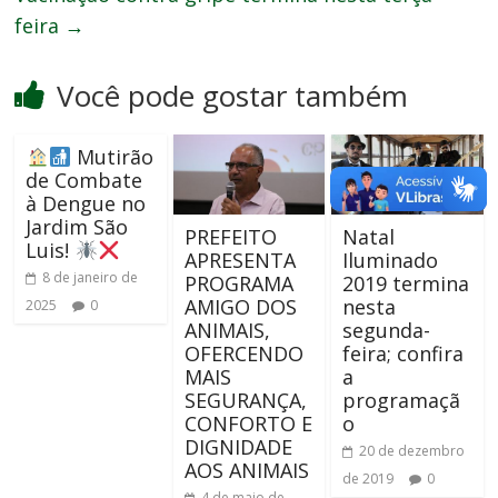
feira
→
Você pode gostar também
Mutirão
de Combate
à Dengue no
Jardim São
PREFEITO
Natal
Luis!
APRESENTA
Iluminado
8 de janeiro de
PROGRAMA
2019 termina
AMIGO DOS
nesta
2025
0
ANIMAIS,
segunda-
OFERCENDO
feira; confira
MAIS
a
SEGURANÇA,
programaçã
CONFORTO E
o
DIGNIDADE
20 de dezembro
AOS ANIMAIS
de 2019
0
4 de maio de