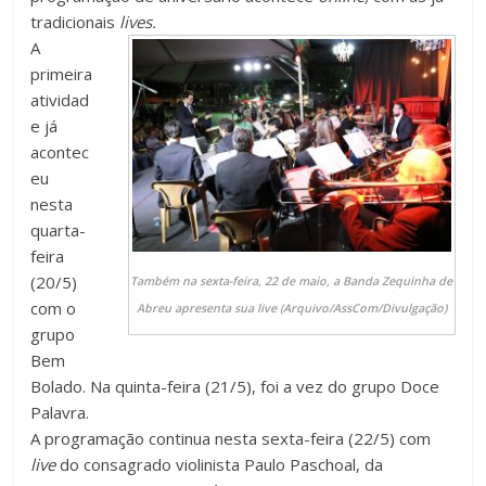
tradicionais
lives.
A
primeira
atividad
e já
acontec
eu
nesta
quarta-
feira
(20/5)
Também na sexta-feira, 22 de maio, a Banda Zequinha de
com o
Abreu apresenta sua live (Arquivo/AssCom/Divulgação)
grupo
Bem
Bolado. Na quinta-feira (21/5), foi a vez do grupo Doce
Palavra.
A programação continua nesta sexta-feira (22/5) com
live
do consagrado violinista Paulo Paschoal, da