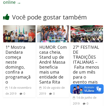
online
→
Você pode gostar também
1ª Mostra
HUMOR: Com
27º FESTIVAL
Dandara
casa cheia,
DE
começa
Stand up de
TRADIÇÕES
neste
André Massa
ITALIANAS –
domingo,
beneficia
Falta menos
confira a
mais uma
de um mês
programaçã
entidade de
para o
o
Santa Rita
evento mais
esperado da
14 de novembro
30 de agosto de
região
de 2019
0
2019
0
14 de junho de
2019
0