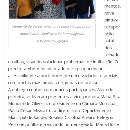
mentos,
nova
pintura,
recuper
Momento do descerramento da placa inaugural, com
ação
autoridades e familiares do homenageado
total
(AssCom/Divulgação)
dos
telhado
e calhas, visando solucionar problemas de infiltração. O
prédio também foi adaptado para proporcionar
acessibilidade a portadores de necessidades especiais,
com portas mais amplas e rampas de acesso.
A entrega contou com poucos participantes. Além do
prefeito, estiveram presentes a vice-prefeita Maria Rita
Mondim de Oliveira, o presidente da Câmara Municipal,
Paulo Cesar Missiatto, a diretora do Departamento
Municipal de Saúde, Rosileia Carolina Prearo Pelegrin
Perrone, a filha e a viúva do homenageado, Maria Dulce