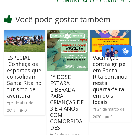
COMUNICADO – COVID-19
→
Você pode gostar também
ESPECIAL –
Vacinação
Conheça os
contra gripe
esportes que
em Santa
consolidam
Rita continua
1ª DOSE
Santa Rita no
nesta
ESTARÁ
turismo de
quarta-feira
LIBERADA
aventura
em dois
PARA
locais
CRIANÇAS DE
5 de abril de
3 E 4 ANOS
24 de março de
2019
0
COM
2020
0
COMORBIDA
DES
24 de agosto de