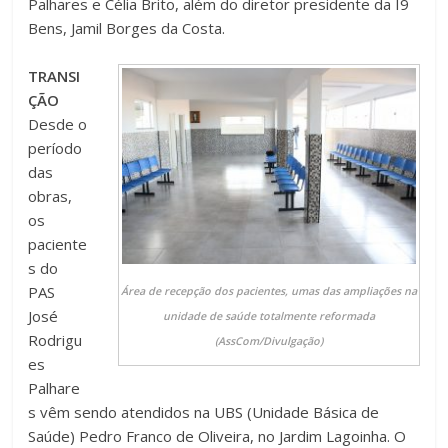
Palhares e Célia Brito, além do diretor presidente da I9
Bens, Jamil Borges da Costa.
TRANSI
ÇÃO
Desde o
período
das
obras,
os
paciente
s do
PAS
Área de recepção dos pacientes, umas das ampliações na
José
unidade de saúde totalmente reformada
Rodrigu
(AssCom/Divulgação)
es
Palhare
s vêm sendo atendidos na UBS (Unidade Básica de
Saúde) Pedro Franco de Oliveira, no Jardim Lagoinha. O