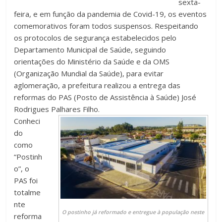
sexta-
feira, e em função da pandemia de Covid-19, os eventos
comemorativos foram todos suspensos. Respeitando
os protocolos de segurança estabelecidos pelo
Departamento Municipal de Saúde, seguindo
orientações do Ministério da Saúde e da OMS
(Organização Mundial da Saúde), para evitar
aglomeração, a prefeitura realizou a entrega das
reformas do PAS (Posto de Assistência à Saúde) José
Rodrigues Palhares Filho.
Conheci
do
como
“Postinh
o”, o
PAS foi
totalme
nte
O postinho já reformado e entregue à população neste
reforma