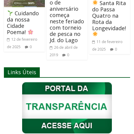
o de
Santa Rita
aniversário
do Passa
Cuidando
começa
Quatro na
da nossa
neste feriado
Rota da
Cidade
com torneio
Longevidade!
Poema!
de pesca no
Jd. do Lago
12 de fevereiro
11 de fevereiro
de 2025
0
26 de abril de
de 2025
0
2019
0
Links Úteis