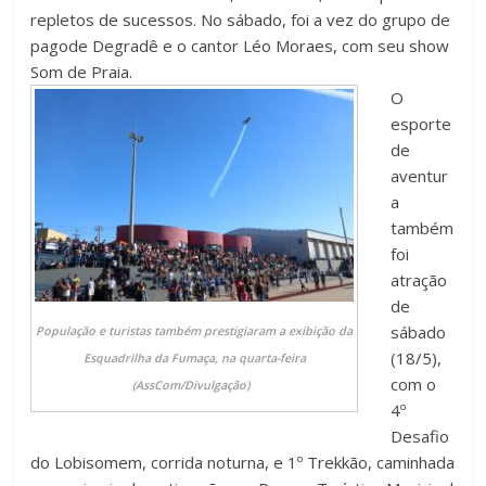
repletos de sucessos. No sábado, foi a vez do grupo de
pagode Degradê e o cantor Léo Moraes, com seu show
Som de Praia.
O
esporte
de
aventur
a
também
foi
atração
de
sábado
População e turistas também prestigiaram a exibição da
(18/5),
Esquadrilha da Fumaça, na quarta-feira
com o
(AssCom/Divulgação)
4º
Desafio
do Lobisomem, corrida noturna, e 1º Trekkão, caminhada