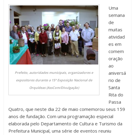
Uma
semana
de
muitas
atividad
es em
comem
oração
ao
aniversá
Prefeito, autoridades municipais, organizadores e
rio de
expositores durante a 15ª Exposição Nacional de
Santa
Orquídeas (AssCom/Divulgação)
Rita do
Passa
Quatro, que neste dia 22 de maio comemorou seus 159
anos de fundação. Com uma programação especial
elaborada pelo Departamento de Cultura e Turismo da
Prefeitura Municipal, uma série de eventos reuniu