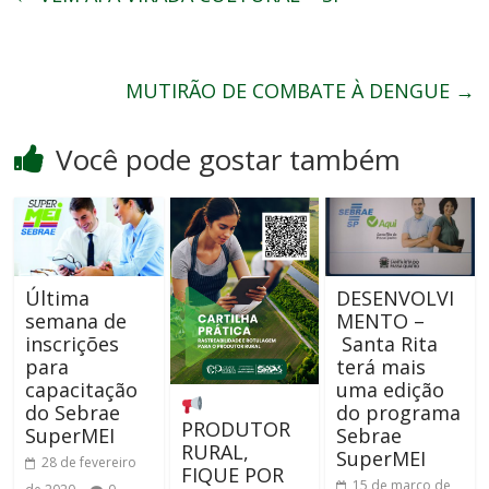
MUTIRÃO DE COMBATE À DENGUE
→
Você pode gostar também
Última
DESENVOLVI
semana de
MENTO –
inscrições
Santa Rita
para
terá mais
capacitação
uma edição
do Sebrae
do programa
PRODUTOR
SuperMEI
Sebrae
RURAL,
SuperMEI
28 de fevereiro
FIQUE POR
15 de março de