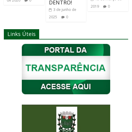
de 2020
0
DENTRO!
2019
0
3 de junho de
2025
0
Links Úteis