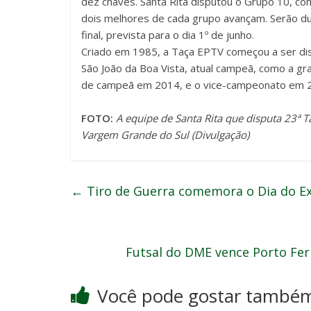
dez chaves. Santa Rita disputou o Grupo 10, c
dois melhores de cada grupo avançam. Serão dua
final, prevista para o dia 1º de junho.
Criado em 1985, a Taça EPTV começou a ser di
São João da Boa Vista, atual campeã, como a gran
de campeã em 2014, e o vice-campeonato em 
FOTO:
A equipe de Santa Rita que disputa 23ª T
Vargem Grande do Sul (Divulgação)
←
Tiro de Guerra comemora o Dia do Ex
Futsal do DME vence Porto Fe
Você pode gostar també