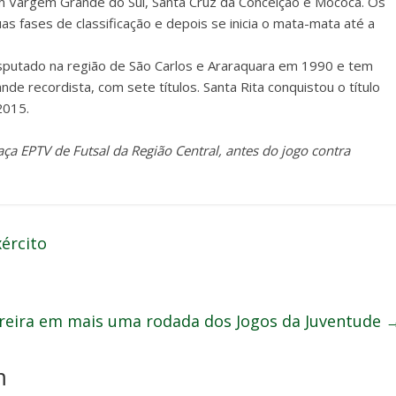
om Vargem Grande do Sul, Santa Cruz da Conceição e Mococa. Os
s fases de classificação e depois se inicia o mata-mata até a
sputado na região de São Carlos e Araraquara em 1990 e tem
de recordista, com sete títulos. Santa Rita conquistou o título
2015.
aça EPTV de Futsal da Região Central, antes do jogo contra
ército
rreira em mais uma rodada dos Jogos da Juventude
m