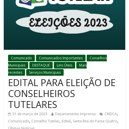
Comunicado
Comunicados Importantes
Conselhos
Municipais
DESTAQUE
Lins Úteis
Mais
recentes
Serviços Municipais
EDITAL PARA ELEIÇÃO DE
CONSELHEIROS
TUTELARES
,
31 de março de 2023
Departamento Imprensa
CMDCA
,
,
,
,
Comunicado
Conselho Tutelar
Edital
Santa Rita do Passa Quatro
Últimas Notícias