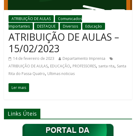
ATRIBUIÇÃO DE AULAS
Comunicados
Importantes
DESTAQUE
Diversos
Educação
ATRIBUIÇÃO DE AULAS –
15/02/2023
14 de fevereiro de 2023
Departamento Imprensa
,
,
,
,
ATRIBUIÇÃO DE AULAS
EDUCAÇÃO
PROFESSORES
santa rita
Santa
,
Rita do Passa Quatro
Ultimas noticias
Ler mais
Links Úteis