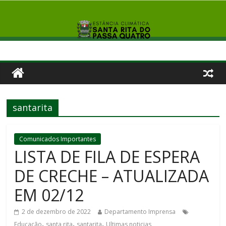
santarita
Comunicados Importantes
LISTA DE FILA DE ESPERA
DE CRECHE – ATUALIZADA
EM 02/12
2 de dezembro de 2022
Departamento Imprensa
,
,
,
Educação
santa rita
santarita
Ultimas noticias