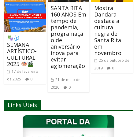
SANTA RITA
Mostra
160 ANOS Em
Dandara
tempo de
destaca a
pandemia,
cultura
programaçã
negra de
o de
Santa Rita
SEMANA
aniversário
em
ARTÍSTICO-
inova para
novembro
CULTURAL
evitar
25 de outubro de
2025
aglomeração
2019
0
17 de fevereiro
de 2025
0
21 de maio de
2020
0
Links Úteis