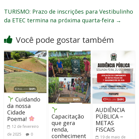
TURISMO: Prazo de inscrições para Vestibulinho
da ETEC termina na próxima quarta-feira
→
Você pode gostar também
Cuidando
da nossa
AUDIÊNCIA
Cidade
Capacitação
PÚBLICA –
Poema!
que gera
METAS
12 de fevereiro
renda,
FISCAIS
de 2025
0
conheciment
19 de maio de