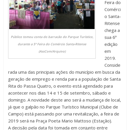
Feira do
Comérci
o Santa-
Ritense
chega a
sua 6ª
Público tomou conta do barracão do Parque Turístico,
edição
durante a 5ª Feira do Comércio Santa-Ritense
em
(AssCom/Arquivo)
2019.
Conside
rada uma das principais ações do município em busca da
geração de emprego e renda para a população de Santa
Rita do Passa Quatro, o evento está agendado para
acontecer nos dias 14 e 15 de setembro, sábado e
domingo. A novidade deste ano será a mudança de local,
já que o galpão no Parque Turístico Municipal (Clube de
Campo) está passando por uma revitalização, a feira de
2019 será na Praça Poeta Mario Mattoso (Estação).
A decisão pela data foi tomada em conjunto entre