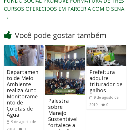
FUNDO SOCIAL PROMOVE FORMATURA DE TRÊS
CURSOS OFERECIDOS EM PARCERIA COM O SENAI
→
Você pode gostar também
Departamen
Prefeitura
to de Meio
adquire
Ambiente
triturador de
realiza Auto
galhos
Monitorame
9 de agosto de
Palestra
nto de
2019
0
sobre
Coletas de
Manejo
Água
Sustentável
9 de agosto de
fortalece a
2019
0