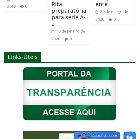
Rita
ente
2019
0
preparatória
20 de março de
para série A-
2020
0
2
10 de janeiro de
2020
0
Links Úteis