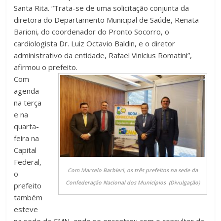
Santa Rita. “Trata-se de uma solicitação conjunta da
diretora do Departamento Municipal de Saúde, Renata
Barioni, do coordenador do Pronto Socorro, o
cardiologista Dr. Luiz Octavio Baldin, e o diretor
administrativo da entidade, Rafael Vinícius Romatini”,
afirmou o prefeito.
Com
agenda
na terça
e na
quarta-
feira na
Capital
Federal,
Com Marcelo Barbieri, os três prefeitos na sede da
o
Confederação Nacional dos Municípios (Divulgação)
prefeito
também
esteve
na sede da CMN, onde se encontrou com o consultor da