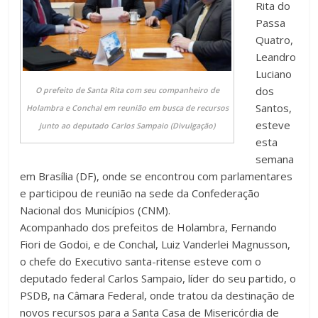
Rita do
Passa
Quatro,
Leandro
Luciano
dos
O prefeito de Santa Rita com seu companheiro de
Santos,
Holambra e Conchal em reunião em busca de recursos
esteve
junto ao deputado Carlos Sampaio (Divulgação)
esta
semana
em Brasília (DF), onde se encontrou com parlamentares
e participou de reunião na sede da Confederação
Nacional dos Municípios (CNM).
Acompanhado dos prefeitos de Holambra, Fernando
Fiori de Godoi, e de Conchal, Luiz Vanderlei Magnusson,
o chefe do Executivo santa-ritense esteve com o
deputado federal Carlos Sampaio, líder do seu partido, o
PSDB, na Câmara Federal, onde tratou da destinação de
novos recursos para a Santa Casa de Misericórdia de