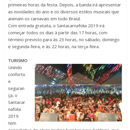
primeiras horas da festa. Depois, a banda irá apresentar
as novidades do ano e os diversos estilos musicais que
animam os carnavais em todo Brasil.
Com entrada gratuita, o Santacarnafolia 2019 irá
começar todos os dias à partir das 17 horas, com
término previsto para às 23 horas, no sábado, domingo
e segunda-feira, e às 22 horas, na terça-feira.
TURISMO
Unindo
conforto
e
seguran
ça, o
Santacar
nafolia
2019
tem
expectativa de atrair muitos turistas para Estância, que