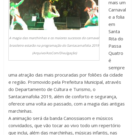
mais um
Carnaval
e a folia
em
Santa
Rita do
A magia das marchinhas e os maiores sucessos do carnaval
Passa
brasileiro estarão na programação do Santacarnafolia 2019
Quatro
(Arquivo/AssCom/Divulgação)
é
sempre
uma atração das mais procuradas por foliões da cidade
e região. Promovido pela Prefeitura Municipal, através
do Departamento de Cultura e Turismo, o
Santacarnafolia 2019, além de conforto e segurança,
oferece uma volta ao passado, com a magia das antigas
marchinhas.
A animação será da banda Canossiasom e músicos
convidados, que vão tocar ao vivo todo um repertório
que inclui, além das marchinhas, músicas infantis, nas