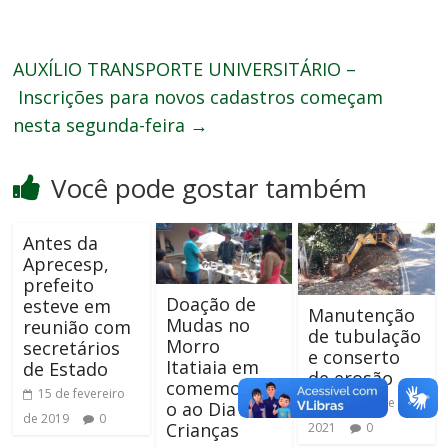
AUXÍLIO TRANSPORTE UNIVERSITÁRIO –
Inscrições para novos cadastros começam
nesta segunda-feira
→
Você pode gostar também
Antes da
Aprecesp,
prefeito
Doação de
esteve em
Manutenção
Mudas no
reunião com
de tubulação
Morro
secretários
e conserto
Itatiaia em
de Estado
de erosão
comemoraçã
15 de fevereiro
9 de abril de
o ao Dia das
de 2019
0
Crianças
2021
0