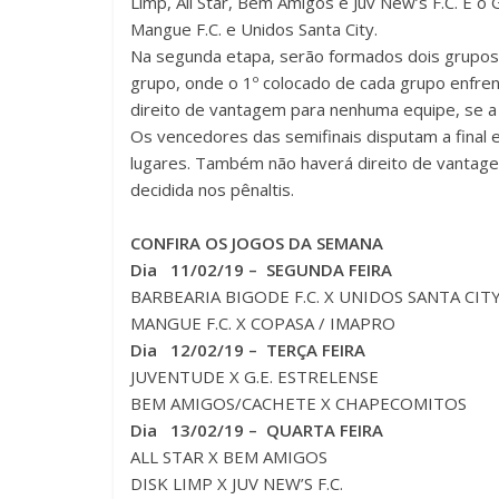
Limp, All Star, Bem Amigos e Juv New’s F.C. E o
Mangue F.C. e Unidos Santa City.
Na segunda etapa, serão formados dois grupos
grupo, onde o 1º colocado de cada grupo enfren
direito de vantagem para nenhuma equipe, se a 
Os vencedores das semifinais disputam a final 
lugares. Também não haverá direito de vantage
decidida nos pênaltis.
CONFIRA OS JOGOS DA SEMANA
Dia 11/02/19 – SEGUNDA FEIRA
BARBEARIA BIGODE F.C. X UNIDOS SANTA CIT
MANGUE F.C. X COPASA / IMAPRO
Dia 12/02/19 – TERÇA FEIRA
JUVENTUDE X G.E. ESTRELENSE
BEM AMIGOS/CACHETE X CHAPECOMITOS
Dia 13/02/19 – QUARTA FEIRA
ALL STAR X BEM AMIGOS
DISK LIMP X JUV NEW’S F.C.