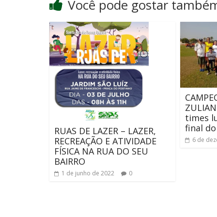
Você pode gostar també
CAMPE
ZULIANI
times l
final d
RUAS DE LAZER – LAZER,
RECREAÇÃO E ATIVIDADE
6 de de
FÍSICA NA RUA DO SEU
BAIRRO
1 de junho de 2022
0