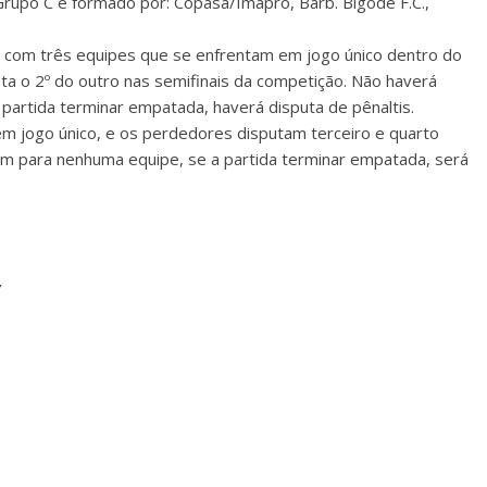
 Grupo C é formado por: Copasa/Imapro, Barb. Bigode F.C.,
 com três equipes que se enfrentam em jogo único dentro do
ta o 2º do outro nas semifinais da competição. Não haverá
partida terminar empatada, haverá disputa de pênaltis.
em jogo único, e os perdedores disputam terceiro e quarto
m para nenhuma equipe, se a partida terminar empatada, será
Y