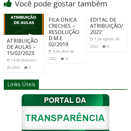
Você pode gostar também
FILA ÚNICA
EDITAL DE
CRECHES –
ATRIBUIÇÃO/
RESOLUÇÃO
2022
D.M.E
1 de agosto de
ATRIBUIÇÃO
02/2019
DE AULAS –
2022
0
8 de abril de
15/02/2023
2022
0
14 de fevereiro
de 2023
0
Links Úteis