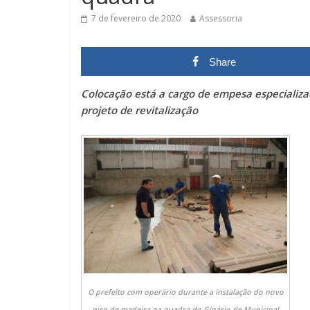
7 de fevereiro de 2020
Assessoria
Share
Colocação está a cargo de empesa especializad
projeto de revitalização
O prefeito com operário durante a instalação do novo
piso de madeira na quadra do Ginásio de Municipal