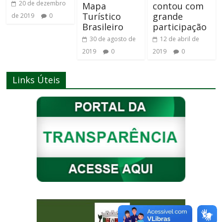
20 de dezembro
Mapa
contou com
Turístico
grande
de 2019
0
Brasileiro
participação
30 de agosto de
12 de abril de
2019
0
2019
0
Links Úteis