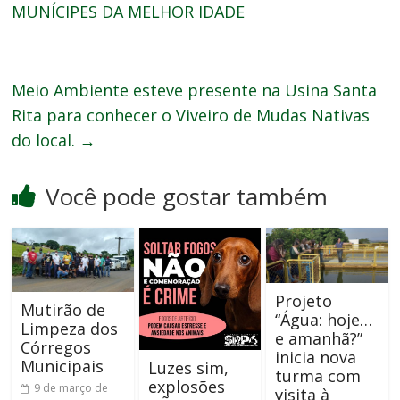
MUNÍCIPES DA MELHOR IDADE
Meio Ambiente esteve presente na Usina Santa
Rita para conhecer o Viveiro de Mudas Nativas
do local.
→
Você pode gostar também
Projeto
Mutirão de
“Água: hoje…
Limpeza dos
e amanhã?”
Córregos
inicia nova
Municipais
Luzes sim,
turma com
explosões
9 de março de
visita à