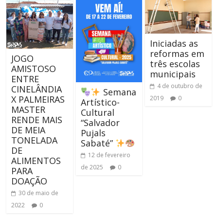
Iniciadas as
reformas em
JOGO
três escolas
AMISTOSO
municipais
ENTRE
4 de outubro de
CINELÂNDIA
Semana
X PALMEIRAS
2019
0
Artístico-
MASTER
Cultural
RENDE MAIS
“Salvador
DE MEIA
Pujals
TONELADA
Sabaté”
DE
12 de fevereiro
ALIMENTOS
de 2025
0
PARA
DOAÇÃO
30 de maio de
2022
0