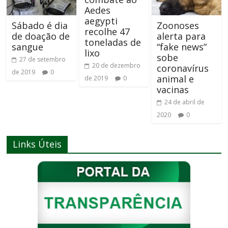
Aedes
aegypti
Sábado é dia
Zoonoses
recolhe 47
de doação de
alerta para
toneladas de
sangue
“fake news”
lixo
sobe
27 de setembro
20 de dezembro
coronavírus
de 2019
0
animal e
de 2019
0
vacinas
24 de abril de
2020
0
Links Úteis