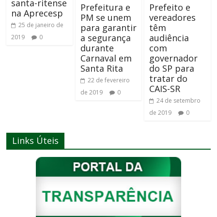
santa-ritense
Prefeitura e
Prefeito e
na Aprecesp
PM se unem
vereadores
25 de janeiro de
para garantir
têm
a segurança
audiência
2019
0
durante
com
Carnaval em
governador
Santa Rita
do SP para
tratar do
22 de fevereiro
CAIS-SR
de 2019
0
24 de setembro
de 2019
0
Links Úteis