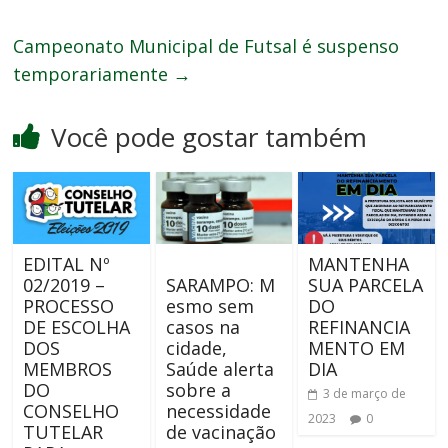
Campeonato Municipal de Futsal é suspenso
temporariamente
→
Você pode gostar também
EDITAL Nº
MANTENHA
02/2019 –
SARAMPO: M
SUA PARCELA
PROCESSO
esmo sem
DO
DE ESCOLHA
casos na
REFINANCIA
DOS
cidade,
MENTO EM
MEMBROS
Saúde alerta
DIA
DO
sobre a
3 de março de
CONSELHO
necessidade
2023
0
TUTELAR
de vacinação