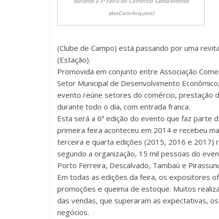
durante a 5ª Feira do Comércio Santa-Ritense
(AssCom/Arquivo)
(Clube de Campo) está passando por uma revita
(Estação).
Promovida em conjunto entre Associação Comerci
Setor Municipal de Desenvolvimento Econômico,
evento reúne setores do comércio, prestação d
durante todo o dia, com entrada franca.
Esta será a 6ª edição do evento que faz parte 
primeira feira aconteceu em 2014 e recebeu mai
terceira e quarta edições (2015, 2016 e 2017) 
segundo a organização, 15 mil pessoas do eve
Porto Ferreira, Descalvado, Tambaú e Pirassunun
Em todas as edições da feira, os expositores o
promoções e queima de estoque. Muitos realiza
das vendas, que superaram as expectativas, os
negócios.