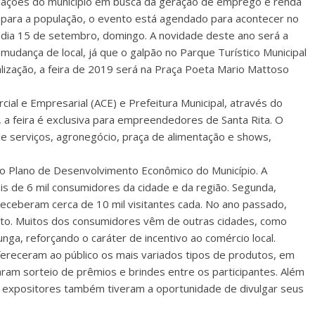
ações do município em busca da geração de emprego e renda
para a população, o evento está agendado para acontecer no
dia 15 de setembro, domingo. A novidade deste ano será a
mudança de local, já que o galpão no Parque Turístico Municipal
lização, a feira de 2019 será na Praça Poeta Mario Mattoso
al e Empresarial (ACE) e Prefeitura Municipal, através do
 a feira é exclusiva para empreendedores de Santa Rita. O
e serviços, agronegócio, praça de alimentação e shows,
do Plano de Desenvolvimento Econômico do Município. A
s de 6 mil consumidores da cidade e da região. Segunda,
receberam cerca de 10 mil visitantes cada. No ano passado,
nto. Muitos dos consumidores vêm de outras cidades, como
ga, reforçando o caráter de incentivo ao comércio local.
fereceram ao público os mais variados tipos de produtos, em
ram sorteio de prêmios e brindes entre os participantes. Além
 expositores também tiveram a oportunidade de divulgar seus