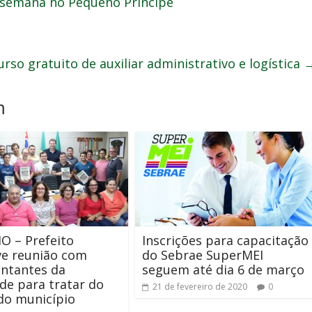
semana no Pequeno Príncipe
rso gratuito de auxiliar administrativo e logística
m
O – Prefeito
Inscrições para capacitação
e reunião com
do Sebrae SuperMEI
ntantes da
seguem até dia 6 de março
de para tratar do
21 de fevereiro de 2020
0
do município