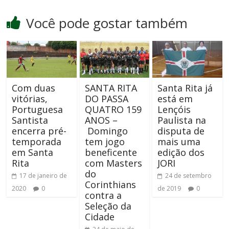
Você pode gostar também
Com duas
SANTA RITA
Santa Rita já
vitórias,
DO PASSA
está em
Portuguesa
QUATRO 159
Lençóis
Santista
ANOS –
Paulista na
encerra pré-
Domingo
disputa de
temporada
tem jogo
mais uma
em Santa
beneficente
edição dos
Rita
com Masters
JORI
do
17 de janeiro de
24 de setembro
Corinthians
2020
0
de 2019
0
contra a
Seleção da
Cidade