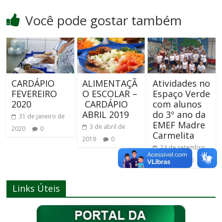
Você pode gostar também
CARDÁPIO
ALIMENTAÇÃ
Atividades no
FEVEREIRO
O ESCOLAR –
Espaço Verde
2020
CARDÁPIO
com alunos
ABRIL 2019
do 3º ano da
31 de janeiro de
EMEF Madre
3 de abril de
2020
0
Carmelita
2019
0
24 de setembro
de 2019
0
Links Úteis